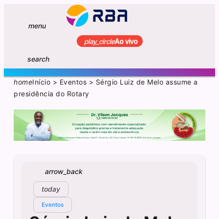
menu
play_circle
Ao vivo
search
home
Início
>
Eventos
>
Sérgio Luiz de Melo assume a
presidência do Rotary
arrow_back
today
Eventos