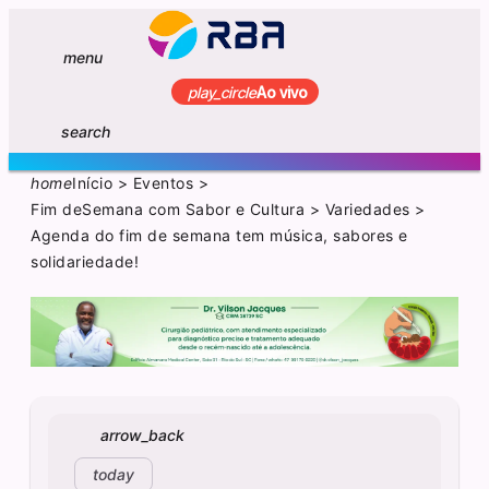
menu
play_circle
Ao vivo
search
home
Início
>
Eventos
>
Fim deSemana com Sabor e Cultura
>
Variedades
>
Agenda do fim de semana tem música, sabores e
solidariedade!
arrow_back
today