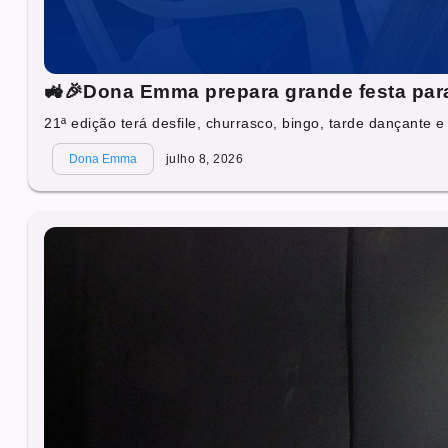
🚜🎉Dona Emma prepara grande festa para 
21ª edição terá desfile, churrasco, bingo, tarde dançante e 
Dona Emma
julho 8, 2026