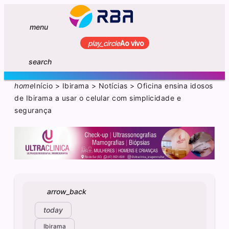
menu
play_circle
Ao vivo
search
home
Início
>
Ibirama
>
Notícias
>
Oficina ensina idosos
de Ibirama a usar o celular com simplicidade e
segurança
arrow_back
today
Ibirama