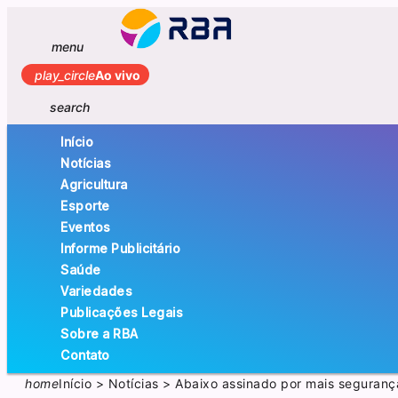
menu
play_circle
Ao vivo
search
Início
Notícias
Agricultura
Esporte
Eventos
Informe Publicitário
Saúde
Variedades
Publicações Legais
Sobre a RBA
Contato
home
Início
>
Notícias
>
Abaixo assinado por mais seguranç