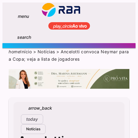
menu
play_circle
Ao vivo
search
home
Início
>
Notícias
>
Ancelotti convoca Neymar para
a Copa; veja a lista de jogadores
arrow_back
today
Notícias