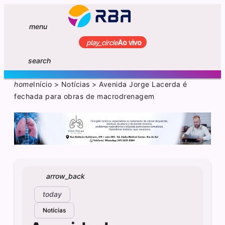
menu
play_circle
Ao vivo
search
home
Início
>
Notícias
>
Avenida Jorge Lacerda é
fechada para obras de macrodrenagem
arrow_back
today
Notícias