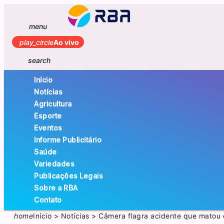
menu
play_circle
Ao vivo
search
Início
Notícias
Agricultura
Esporte
Eventos
Informe Publicitário
Saúde
Variedades
Publicações Legais
Sobre a RBA
Contato
home
Início
>
Notícias
>
Câmera flagra acidente que matou c