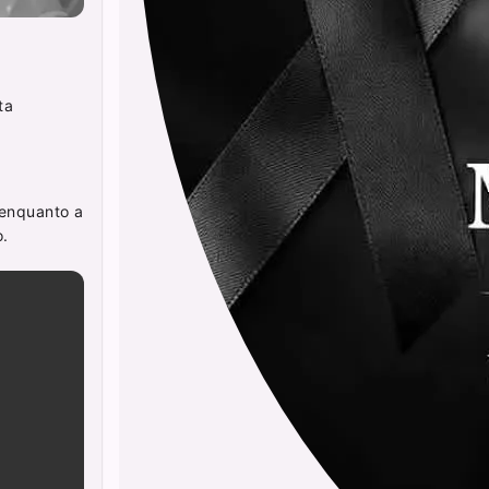
ta
enquanto a
o.