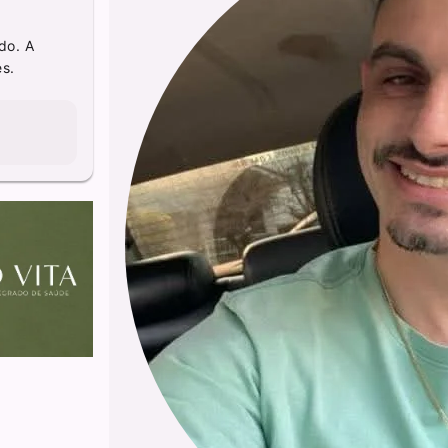
do. A
es.