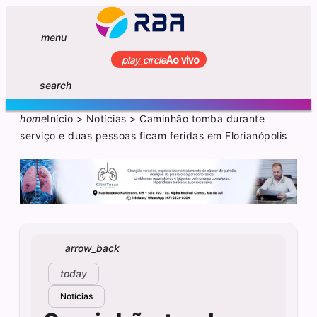
menu
play_circle
Ao vivo
search
home
Início
>
Notícias
>
Caminhão tomba durante
serviço e duas pessoas ficam feridas em Florianópolis
arrow_back
today
Notícias