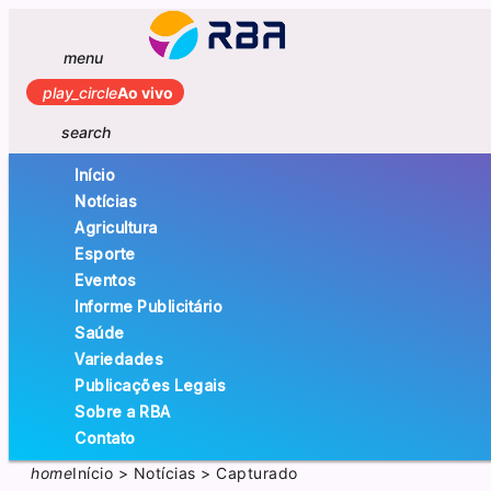
menu
play_circle
Ao vivo
search
Início
Notícias
Agricultura
Esporte
Eventos
Informe Publicitário
Saúde
Variedades
Publicações Legais
Sobre a RBA
Contato
home
Início
>
Notícias
>
Capturado