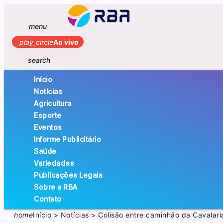
menu
play_circle
Ao vivo
search
Início
Notícias
Agricultura
Esporte
Eventos
Informe Publicitário
Saúde
Variedades
Publicações Legais
Sobre a RBA
Contato
home
Início
>
Notícias
>
Colisão entre caminhão da Cavalari