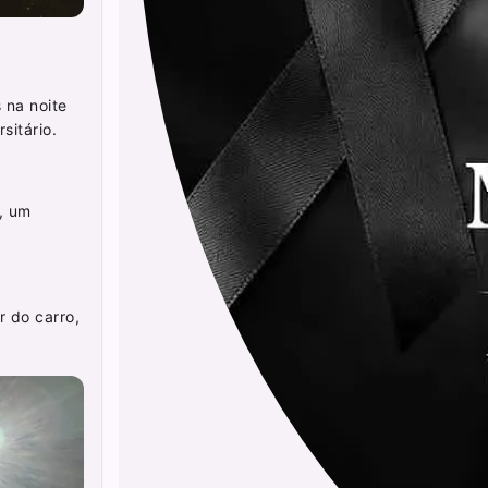
 na noite
sitário.
, um
r do carro,