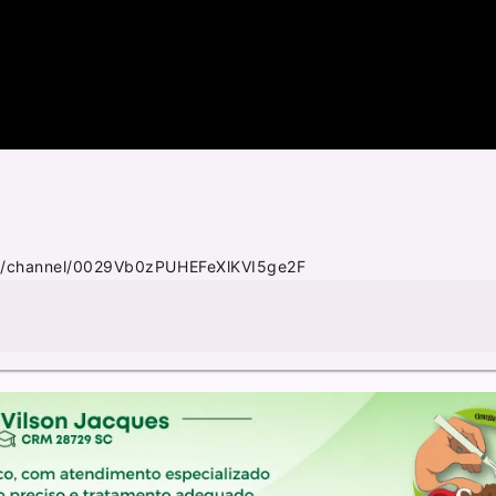
m/channel/0029Vb0zPUHEFeXlKVI5ge2F