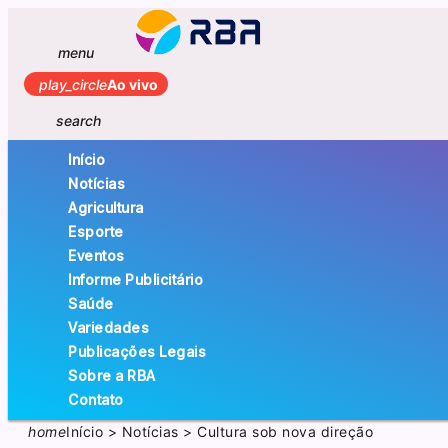
menu
play_circle
Ao vivo
search
Início
Notícias
Agricultura
Esporte
Eventos
Informe Publicitário
Saúde
Variedades
Publicações Legais
Sobre a RBA
Contato
home
Início
>
Notícias
>
Cultura sob nova direção