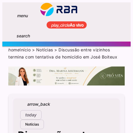
menu
play_circle
Ao vivo
search
home
Início
>
Notícias
>
Discussão entre vizinhos
termina com tentativa de homicídio em José Boiteux
arrow_back
today
Notícias