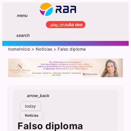
menu
play_circle
Ao vivo
search
home
Início
>
Notícias
>
Falso diploma
arrow_back
today
Notícias
Falso diploma