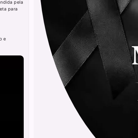
endida pela
eta para
o e