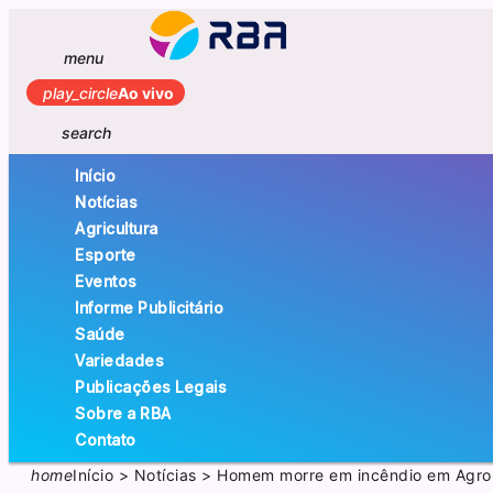
menu
play_circle
Ao vivo
search
Início
Notícias
Agricultura
Esporte
Eventos
Informe Publicitário
Saúde
Variedades
Publicações Legais
Sobre a RBA
Contato
home
Início
>
Notícias
>
Homem morre em incêndio em Agro