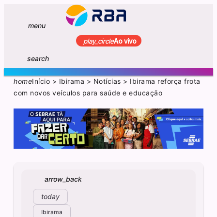
menu
play_circle
Ao vivo
search
home
Início
>
Ibirama
>
Notícias
>
Ibirama reforça frota
com novos veículos para saúde e educação
arrow_back
today
Ibirama