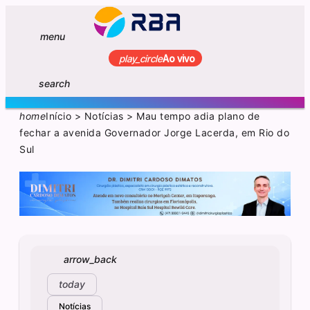
menu
play_circle
Ao vivo
search
home
Início
>
Notícias
>
Mau tempo adia plano de
fechar a avenida Governador Jorge Lacerda, em Rio do
Sul
arrow_back
today
Notícias