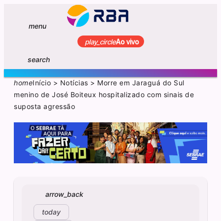
menu
play_circle
Ao vivo
search
home
Início
>
Notícias
>
Morre em Jaraguá do Sul
menino de José Boiteux hospitalizado com sinais de
suposta agressão
arrow_back
today