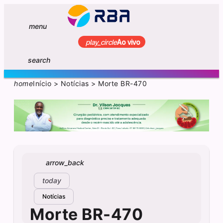
menu
play_circle
Ao vivo
search
home
Início
>
Notícias
>
Morte BR-470
arrow_back
today
Notícias
Morte BR-470