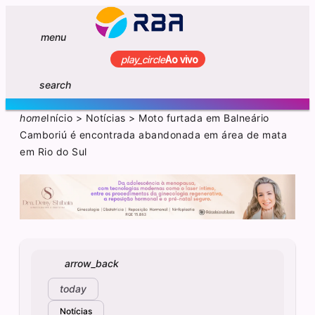
menu
play_circle
Ao vivo
search
home
Início
>
Notícias
>
Moto furtada em Balneário
Camboriú é encontrada abandonada em área de mata
em Rio do Sul
arrow_back
today
Notícias