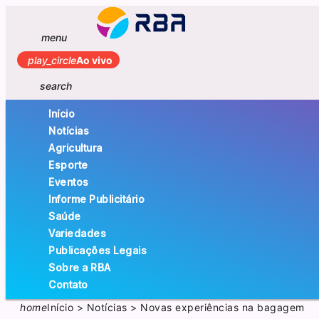
menu
play_circle
Ao vivo
search
Início
Notícias
Agricultura
Esporte
Eventos
Informe Publicitário
Saúde
Variedades
Publicações Legais
Sobre a RBA
Contato
home
Início
>
Notícias
>
Novas experiências na bagagem