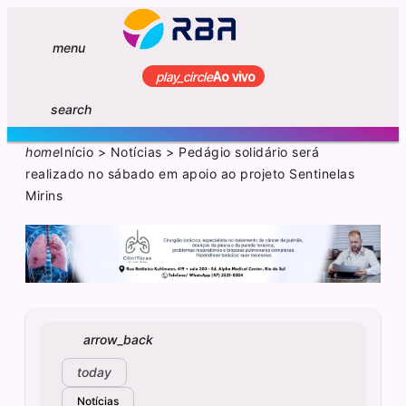
menu
play_circle
Ao vivo
search
home
Início
>
Notícias
>
Pedágio solidário será
realizado no sábado em apoio ao projeto Sentinelas
Mirins
arrow_back
today
Notícias