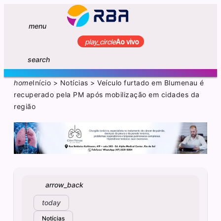
menu
play_circle
Ao vivo
search
home
Início
>
Notícias
>
Veículo furtado em Blumenau é
recuperado pela PM após mobilização em cidades da
região
arrow_back
today
Notícias