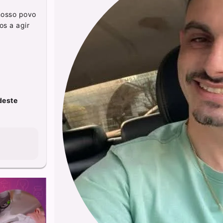
nosso povo
os a agir
deste