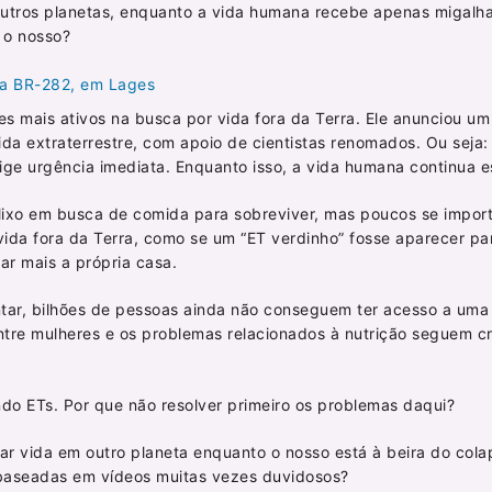
utros planetas, enquanto a vida humana recebe apenas migalha
 o nosso?
na BR-282, em Lages
es mais ativos na busca por vida fora da Terra. Ele anunciou um
da extraterrestre, com apoio de cientistas renomados. Ou seja:
xige urgência imediata. Enquanto isso, a vida humana continua 
lixo em busca de comida para sobreviver, mas poucos se import
 vida fora da Terra, como se um “ET verdinho” fosse aparecer p
ar mais a própria casa.
ntar, bilhões de pessoas ainda não conseguem ter acesso a uma
 entre mulheres e os problemas relacionados à nutrição seguem 
o ETs. Por que não resolver primeiro os problemas daqui?
urar vida em outro planeta enquanto o nosso está à beira do cola
s baseadas em vídeos muitas vezes duvidosos?