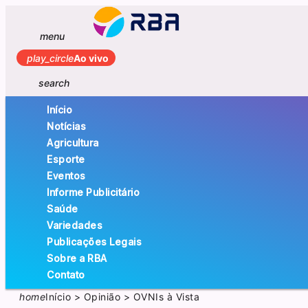
menu
play_circle
Ao vivo
search
Início
Notícias
Agricultura
Esporte
Eventos
Informe Publicitário
Saúde
Variedades
Publicações Legais
Sobre a RBA
Contato
home
Início
>
Opinião
>
OVNIs à Vista