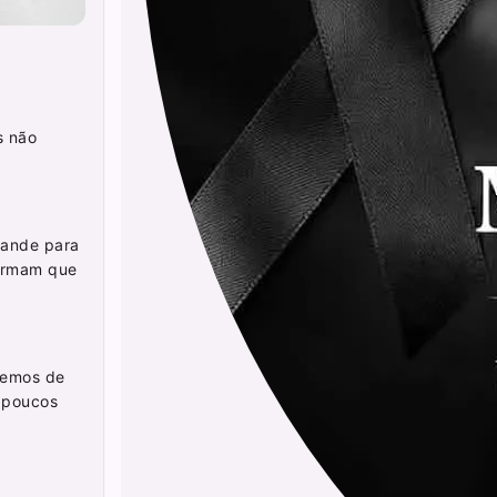
s não
grande para
firmam que
cemos de
s poucos