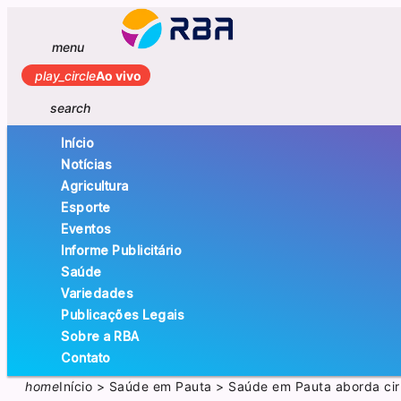
menu
play_circle
Ao vivo
search
Início
Notícias
Agricultura
Esporte
Eventos
Informe Publicitário
Saúde
Variedades
Publicações Legais
Sobre a RBA
Contato
home
Início
>
Saúde em Pauta
>
Saúde em Pauta aborda cir