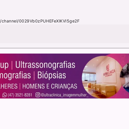
m/channel/0029Vb0zPUHEFeXlKVI5ge2F