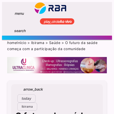
menu
play_circle
Ao vivo
search
home
Início
>
Ibirama
>
Saúde
>
O futuro da saúde
começa com a participação da comunidade
arrow_back
today
Ibirama