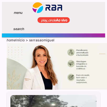
menu
play_circle
Ao vivo
search
home
Início
>
serrasaomiguel