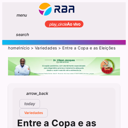
menu
play_circle
Ao vivo
search
home
Início
>
Variedades
>
Entre a Copa e as Eleições
arrow_back
today
Variedades
Entre a Copa e as