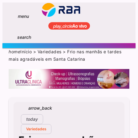
menu
play_circle
Ao vivo
search
home
Início
>
Variedades
>
Frio nas manhãs e tardes
mais agradáveis em Santa Catarina
arrow_back
today
Variedades