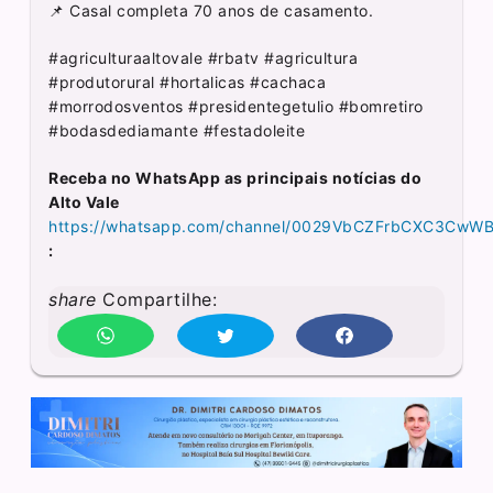
📌 Casal completa 70 anos de casamento.
#agriculturaaltovale #rbatv #agricultura
#produtorural #hortalicas #cachaca
#morrodosventos #presidentegetulio #bomretiro
#bodasdediamante #festadoleite
Receba no WhatsApp as principais notícias do
Alto Vale
https://whatsapp.com/channel/0029VbCZFrbCXC3CwW
:
share
Compartilhe: