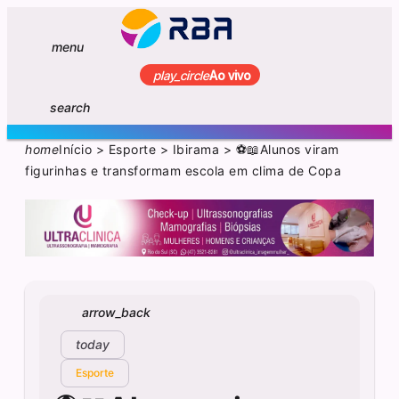
menu
play_circle
Ao vivo
search
home
Início
>
Esporte
>
Ibirama
>
⚽📖Alunos viram
figurinhas e transformam escola em clima de Copa
arrow_back
today
Esporte