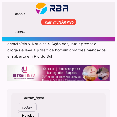
menu
play_circle
Ao vivo
search
home
Início
>
Notícias
>
Ação conjunta apreende
drogas e leva à prisão de homem com três mandados
em aberto em Rio do Sul
arrow_back
today
Notícias