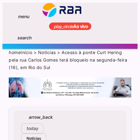
menu
play_circle
Ao vivo
search
home
Início
>
Notícias
>
Acesso à ponte Curt Hering
pela rua Carlos Gomes terá bloqueio na segunda-feira
(16), em Rio do Sul
arrow_back
today
Notícias