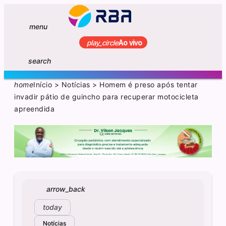
menu
play_circle
Ao vivo
search
home
Início
>
Notícias
>
Homem é preso após tentar
invadir pátio de guincho para recuperar motocicleta
apreendida
arrow_back
today
Notícias