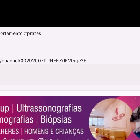
portamento #prates
m/channel/0029Vb0zPUHEFeXlKVI5ge2F