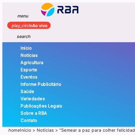
menu
play_circle
Ao vivo
search
Início
Notícias
Agricultura
Esporte
Eventos
Informe Publicitário
Saúde
Variedades
Publicações Legais
Sobre a RBA
Contato
home
Início
>
Notícias
>
“Semear a paz para colher felicida