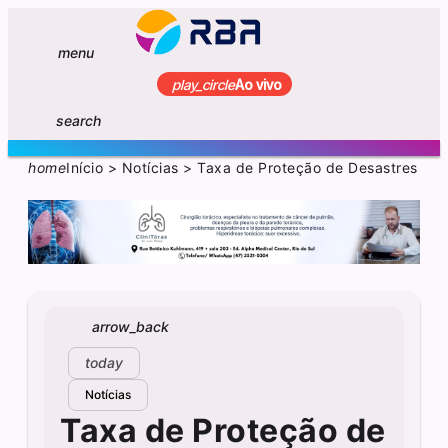
menu
play_circle
Ao vivo
search
home
Início
>
Notícias
>
Taxa de Proteção de Desastres
arrow_back
today
Notícias
Taxa de Proteção de